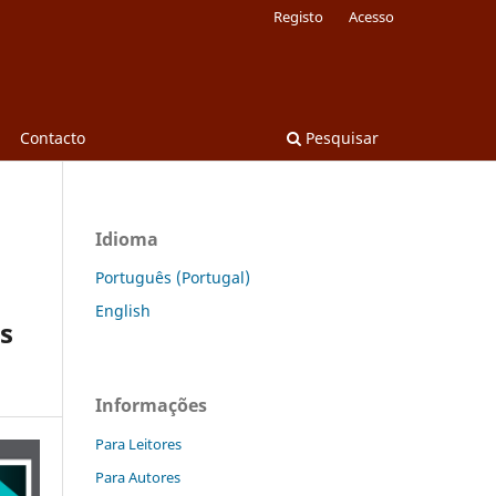
Registo
Acesso
Contacto
Pesquisar
Idioma
Português (Portugal)
English
os
Informações
Para Leitores
Para Autores