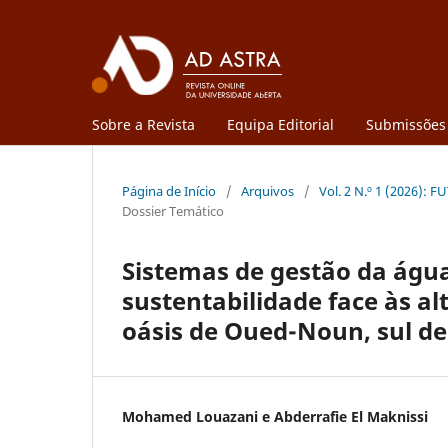
Sobre a Revista
Equipa Editorial
Submissões
Página de Início
/
Arquivos
/
Vol. 2 N.º 1 (2026)
Dossier Temático
Sistemas de gestão da água
sustentabilidade face às al
oásis de Oued-Noun, sul d
Mohamed Louazani e Abderrafie El Maknissi